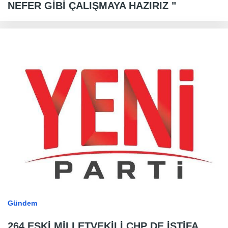
NEFER GİBİ ÇALIŞMAYA HAZIRIZ "
Gündem
264 ESKİ MİLLETVEKİLİ CHP DE İSTİFA