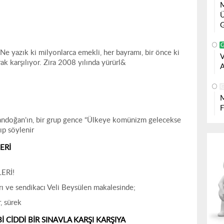
Ü
G
e yazık ki milyonlarca emekli, her bayramı, bir önce ki
k karşılıyor. Zira 2008 yılında yürürl&
A
 Tandoğan’ın, bir grup gence “Ülkeye komünizm gelecekse
lıp söylenir
ERİ
ERİ!
 ve sendikacı Veli Beysülen makalesinde;
, sürek
 CİDDİ BİR SINAVLA KARŞI KARŞIYA