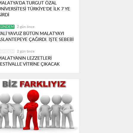
MALATYA'DA TURGUT ÖZAL
NİVERSİTESİ TÜRKİYE'DE İLK 7 YE
İRDİ
GÜNDEM
2 gün önce
VALİ YAVUZ BÜTÜN MALATYAYI
SLANTEPEYE ÇAĞIRDI. İŞTE SEBEBİ
GÜNDEM
2 gün önce
MALATYANIN LEZZETLERİ
FESTİVALLE VİTRİNE ÇIKACAK