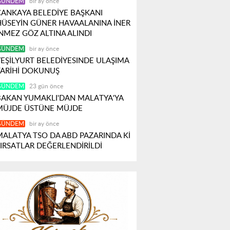
GÜNDEM
bir ay önce
ÇANKAYA BELEDİYE BAŞKANI
HÜSEYİN GÜNER HAVAALANINA İNER
İNMEZ GÖZ ALTINA ALINDI
GÜNDEM
bir ay önce
YEŞİLYURT BELEDİYESINDE ULAŞIMA
TARİHİ DOKUNUŞ
GÜNDEM
23 gün önce
BAKAN YUMAKLI'DAN MALATYA'YA
MÜJDE ÜSTÜNE MÜJDE
GÜNDEM
bir ay önce
MALATYA TSO DA ABD PAZARINDA Kİ
FIRSATLAR DEĞERLENDİRİLDİ