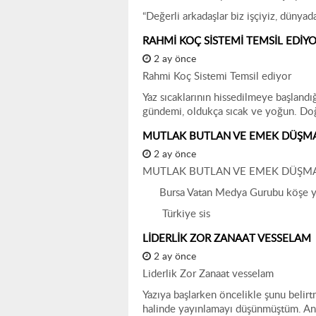
“Değerli arkadaşlar biz işçiyiz, dünya
RAHMİ KOÇ SİSTEMİ TEMSİL EDİY
2 ay önce
Rahmi Koç Sistemi Temsil ediyor
Yaz sıcaklarının hissedilmeye başland
gündemi, oldukça sıcak ve yoğun. D
MUTLAK BUTLAN VE EMEK DÜŞMA
2 ay önce
MUTLAK BUTLAN VE EMEK DÜŞMAN
Bursa Vatan Medya Gurubu köşe yaza
Türkiye sis
LİDERLİK ZOR ZANAAT VESSELAM
2 ay önce
Liderlik Zor Zanaat vesselam
Yazıya başlarken öncelikle şunu belirt
halinde yayınlamayı düşünmüştüm. Anc