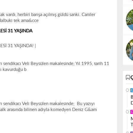
|
 vardı, herbiri barışa açılmış güldü sanki. Caniler
. Halbuki tek ama&cce
Sİ 31 YAŞINDA
İ 31 YAŞINDA! |
 sendikacı Veli Beysülen makalesinde; Yıl 1995, tarih 11
yı kavurduğu b
 sendikacı Veli Beysülen makalesinde; Bu yazıyı
a halk arasında bilinen adıyla komedyen Deniz G&am
T