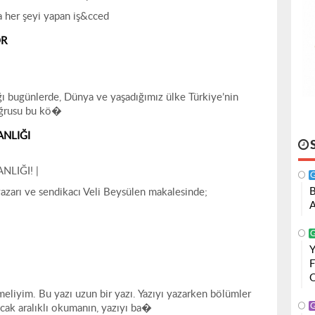
da her şeyi yapan iş&cced
OR
ığı bugünlerde, Dünya ve yaşadığımız ülke Türkiye’nin
oğrusu bu kö�
NLIĞI
LIĞI! |
rı ve sendikacı Veli Beysülen makalesinde;
Y
meliyim. Bu yazı uzun bir yazı. Yazıyı yazarken bölümler
ak aralıklı okumanın, yazıyı ba�