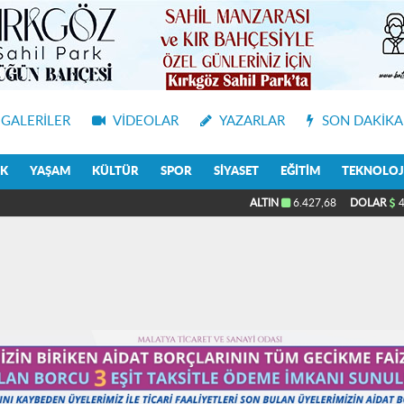
GALERILER
VIDEOLAR
YAZARLAR
SON DAKIKA
IK
YAŞAM
KÜLTÜR
SPOR
SIYASET
EĞITIM
TEKNOLOJ
ALTIN
6.427,68
DOLAR
4