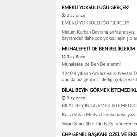
EMEKLİ YOKSULLUĞU GERÇEK!
2 ay önce
EMEKLİ YOKSULLUĞU GERÇEK!
Malum Kurban Bayramı arifesindeyiz. N
bayramdan daha çok yoksullaşmış olara
MUHALEFETİ DE BEN BELİRLERİM
3 ay önce
Muhalefeti de Ben Belirlerim!
1940’lı yılların Ankara Valisi Nevzat
onu da biz getiririz” dediği çokça yazı
BİLAL BEYİN GÖRMEK İSTEMEDİKL
3 ay önce
BİLAL BEY'İN GÖRMEK İSTEMEDİKL
Bursa Vatan Medya Gurubu köşe yazarı
Yaşadığımız ülke Türkiye’yi yönetenler
CHP GENEL BAŞKANI ÖZEL VE EKİBİ