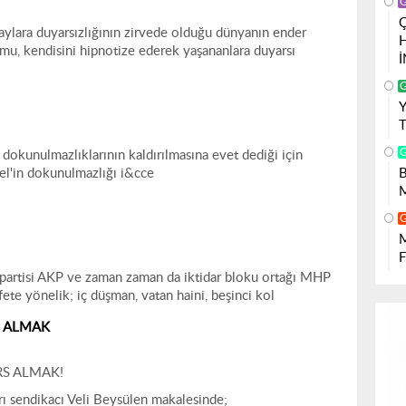
aylara duyarsızlığının zirvede olduğu dünyanın ender
lumu, kendisini hipnotize ederek yaşananlara duyarsı
 dokunulmazlıklarının kaldırılmasına evet dediği için
l'in dokunulmazlığı i&cce
 partisi AKP ve zaman zaman da iktidar bloku ortağı MHP
te yönelik; iç düşman, vatan haini, beşinci kol
S ALMAK
RS ALMAK!
 sendikacı Veli Beysülen makalesinde;