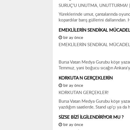
SURUÇ'U UNUTMA, UNUTTURMA! 
Yüreklerinde umut, çantalarında oyuncak
kopardılar barış güllerini dallarından
EMEKLİLERİN SENDİKAL MÜCADELE
bir ay önce
EMEKLİLERİN SENDİKAL MÜCADELES
Bursa Vatan Medya Gurubu köşe yazarı
Temmuz, yani boğucu sıcağın Ankara’
KORKUTA N GERÇEKLERİN
bir ay önce
KORKUTAN GERÇEKLER!
Bursa Vatan Medya Gurubu köşe yazarı
yazdığım saatlerde, Stand up’çı ya d
SİZSE BİZİ İLGİLENDİRİYOR MU ?
bir ay önce