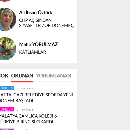
Ali İhsan Öztürk
CHP AÇISINDAN
SİYASETTR ZOR DÖNEMEÇ
Mahir YORULMAZ
KATLİAMLAR
ÇOK
OKUNAN
YORUMLANAN
GÜNDEM
bir ay önce
BATTALGAZİ BELEDİYE SPORDA YENİ
DÖNEM BAŞLADI
GÜNDEM
bir ay önce
MALATYA ÇAMLICA KOLEJ̌İ 6
ÜRKİYE BİRİNCİSİ ÇIKARDI