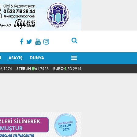
I
ASAYIŞ
DÜNYA
6,1274
STERLİN
61,7428
EURO
53,2914