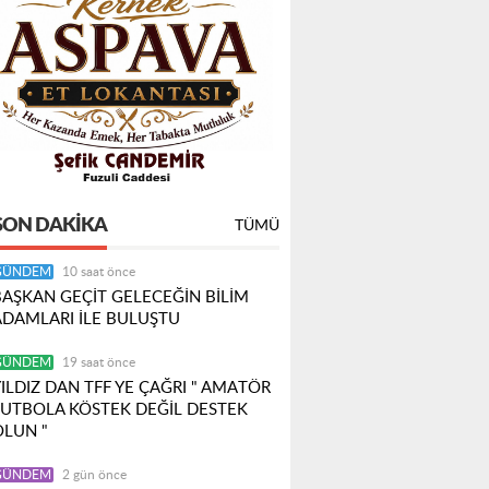
SON DAKIKA
TÜMÜ
GÜNDEM
10 saat önce
BAŞKAN GEÇİT GELECEĞİN BİLİM
ADAMLARI İLE BULUŞTU
GÜNDEM
19 saat önce
ILDIZ DAN TFF YE ÇAĞRI " AMATÖR
FUTBOLA KÖSTEK DEĞİL DESTEK
OLUN "
GÜNDEM
2 gün önce