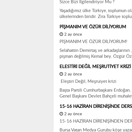
Sizce Bizi İlgilendiriyor Mu ?
Yaşadığımız ülke Türkiye, toplumun ol
ülkelerinden biridir. Zira Türkiye top
PİŞMANIM VE ÖZÜR DİLİYORUM
2 ay önce
PİŞMANIM VE ÖZÜR DİLİYORUM!
Selahattin Demirtaş ve arkadaşlarının ,
pişman değilmiş Kemal bey. Özgür Öze
ELESTİRİ DEĞİL MEŞRUTİYET KRİZİ
2 ay önce
Eleştiri Değil, Meşruiyet krizi
Başta Partili Cumhurbaşkanı Erdoğan,
Genel Başkanı Devlet Bahçeli muhalefe
15-16 HAZİRAN DİRENİŞİNDE DER
2 ay önce
15-16 HAZİRAN DİRENİŞİNDEN DE
Bursa Vatan Medya Gurubu köşe yazarı