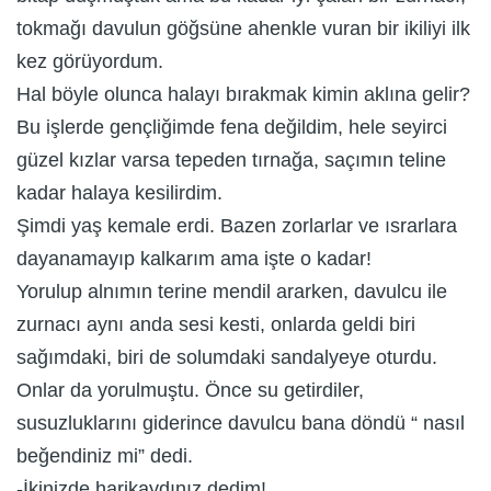
tokmağı davulun göğsüne ahenkle vuran bir ikiliyi ilk
kez görüyordum.
Hal böyle olunca halayı bırakmak kimin aklına gelir?
Bu işlerde gençliğimde fena değildim, hele seyirci
güzel kızlar varsa tepeden tırnağa, saçımın teline
kadar halaya kesilirdim.
Şimdi yaş kemale erdi. Bazen zorlarlar ve ısrarlara
dayanamayıp kalkarım ama işte o kadar!
Yorulup alnımın terine mendil ararken, davulcu ile
zurnacı aynı anda sesi kesti, onlarda geldi biri
sağımdaki, biri de solumdaki sandalyeye oturdu.
Onlar da yorulmuştu. Önce su getirdiler,
susuzluklarını giderince davulcu bana döndü “ nasıl
beğendiniz mi” dedi.
-İkinizde harikaydınız dedim!