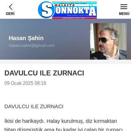
GERİ
MENÜ
Hasan Şahin
hasan-sahin@gmail.com
DAVULCU ILE ZURNACI
09 Ocak 2025 08:18
DAVULCU ILE ZURNACI
İkisi de harikaydı. Halay kurulmuş, diz kırmaktan
bitap düşmüştük ama bu kadar iyi çalan bir zurnacı,