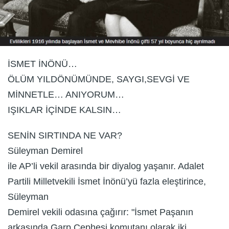
İSMET İNÖNÜ…
ÖLÜM YILDÖNÜMÜNDE, SAYGI,SEVGİ VE
MİNNETLE… ANIYORUM…
IŞIKLAR İÇİNDE KALSIN…
SENİN SIRTINDA NE VAR?
Süleyman Demirel
ile AP’li vekil arasında bir diyalog yaşanır. Adalet
Partili Milletvekili İsmet İnönü’yü fazla eleştirince,
Süleyman
Demirel vekili odasına çağırır: "İsmet Paşanın
arkasında Garp Cephesi komutanı olarak iki