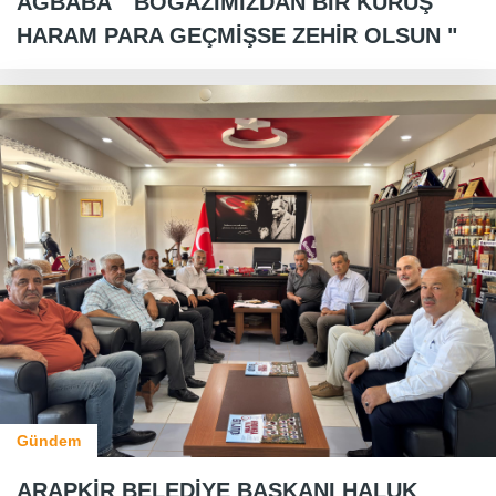
AĞBABA " BOĞAZIMIZDAN BİR KURUŞ
HARAM PARA GEÇMİŞSE ZEHİR OLSUN "
Gündem
ARAPKİR BELEDİYE BAŞKANI HALUK