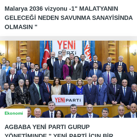
Malarya 2036 vizyonu -1" MALATYANIN
GELECEĞİ NEDEN SAVUNMA SANAYİSİNDA
OLMASIN "
Ekonomi
AGBABA YENİ PARTI GURUP
YÖNETİMINDE " YENİ PARTİ İCIN BİR