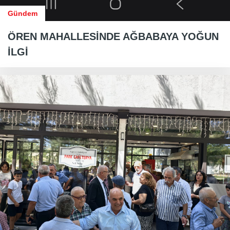
Gündem
ÖREN MAHALLESİNDE AĞBABAYA YOĞUN
İLGİ