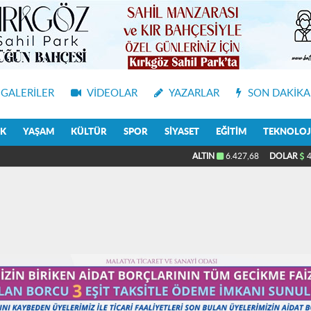
GALERILER
VIDEOLAR
YAZARLAR
SON DAKIKA
IK
YAŞAM
KÜLTÜR
SPOR
SIYASET
EĞITIM
TEKNOLOJ
ALTIN
6.427,68
DOLAR
4