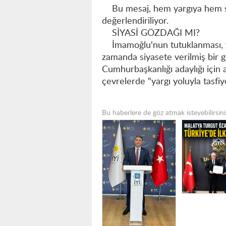
Bu mesaj, hem yargıya hem si
değerlendiriliyor.
SİYASİ GÖZDAĞI MI?
İmamoğlu'nun tutuklanması, yal
zamanda siyasete verilmiş bir g
Cumhurbaşkanlığı adaylığı için 
çevrelerde "yargı yoluyla tasfiye
Bu haberlere de göz atmak isteyebilirsini