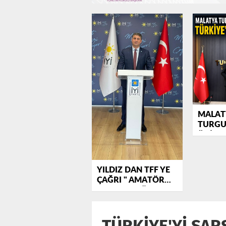
MALAT
TURGU
ÜNİVER
TÜRKİY
GİRDİ
YILDIZ DAN TFF YE
ÇAĞRI " AMATÖR
FUTBOLA KÖSTEK
DEĞİL DESTEK OLUN
"
TÜRKİYE'Yİ SAR