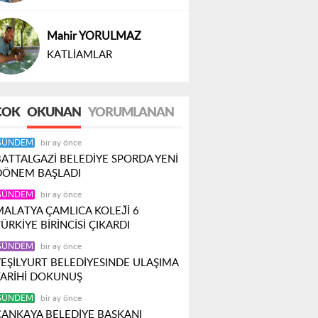
Mahir YORULMAZ
KATLİAMLAR
ÇOK
OKUNAN
YORUMLANAN
GÜNDEM
bir ay önce
BATTALGAZİ BELEDİYE SPORDA YENİ
DÖNEM BAŞLADI
GÜNDEM
bir ay önce
MALATYA ÇAMLICA KOLEJ̌İ 6
ÜRKİYE BİRİNCİSİ ÇIKARDI
GÜNDEM
bir ay önce
YEŞİLYURT BELEDİYESINDE ULAŞIMA
TARİHİ DOKUNUŞ
GÜNDEM
bir ay önce
ÇANKAYA BELEDİYE BAŞKANI