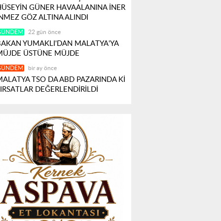
HÜSEYİN GÜNER HAVAALANINA İNER
İNMEZ GÖZ ALTINA ALINDI
GÜNDEM
22 gün önce
BAKAN YUMAKLI'DAN MALATYA'YA
MÜJDE ÜSTÜNE MÜJDE
GÜNDEM
bir ay önce
MALATYA TSO DA ABD PAZARINDA Kİ
FIRSATLAR DEĞERLENDİRİLDİ