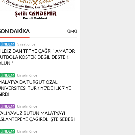
SON DAKIKA
TÜMÜ
GÜNDEM
3 saat önce
ILDIZ DAN TFF YE ÇAĞRI " AMATÖR
FUTBOLA KÖSTEK DEĞİL DESTEK
OLUN "
GÜNDEM
bir gün önce
MALATYA'DA TURGUT ÖZAL
NİVERSİTESİ TÜRKİYE'DE İLK 7 YE
İRDİ
GÜNDEM
bir gün önce
VALİ YAVUZ BÜTÜN MALATYAYI
SLANTEPEYE ÇAĞIRDI. İŞTE SEBEBİ
GÜNDEM
bir gün önce