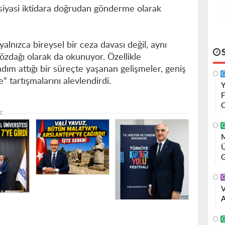
yasi iktidara doğrudan gönderme olarak
nızca bireysel bir ceza davası değil, aynı
özdağı olarak da okunuyor. Özellikle
adım attığı bir süreçte yaşanan gelişmeler, geniş
" tartışmalarını alevlendirdi.
Y
z.
Ü
G
A