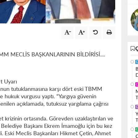
MM MECLİS BAŞKANLARININ BİLDİRİSİ....
t Uyarı
un tutuklanmasına karşı dört eski TBMM
 ve hukuk vurgusu yaptı. "Yargıya güvenin
T
enilen açıklamada, tutuksuz yargılama çağrısı
t krizinin ortasında. Görevden uzaklaştırılan ve
r Belediye Başkanı Ekrem İmamoğlu için bu kez
di. Eski Meclis Başkanları Hikmet Çetin, Ahmet