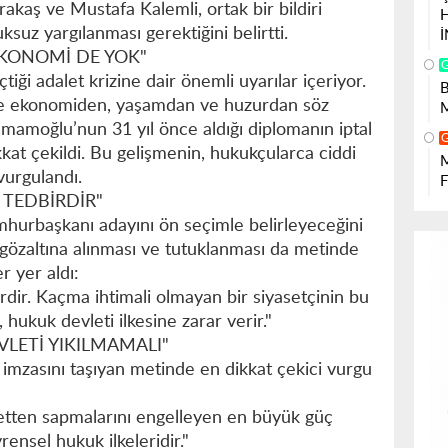
kaş ve Mustafa Kalemli, ortak bir bildiri
suz yargılanması gerektiğini belirtti.
KONOMİ DE YOK"
tiği adalet krizine dair önemli uyarılar içeriyor.
de ekonomiden, yaşamdan ve huzurdan söz
mamoğlu’nun 31 yıl önce aldığı diplomanın iptal
kat çekildi. Bu gelişmenin, hukukçularca ciddi
 vurgulandı.
TEDBİRDİR"
urbaşkanı adayını ön seçimle belirleyeceğini
özaltına alınması ve tutuklanması da metinde
r yer aldı:
rdir. Kaçma ihtimali olmayan bir siyasetçinin bu
hukuk devleti ilkesine zarar verir."
ETİ YIKILMAMALI"
mzasını taşıyan metinde en dikkat çekici vurgu
etten sapmalarını engelleyen en büyük güç
ensel hukuk ilkeleridir."