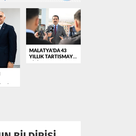
MALATYA'DA 43
YILLIK TARTISMAYI
BİTİREN KARAR
BAŞKAN
N
TAŞKIN'DAN GELDİ
İTRİNE
N BİLDİRİSİ