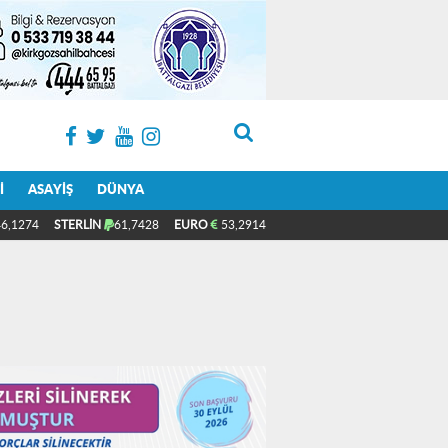
I
ASAYIŞ
DÜNYA
6,1274
STERLİN
61,7428
EURO
53,2914