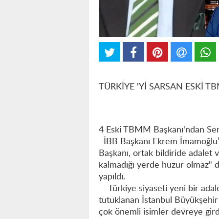
TÜRKİYE 'Yİ SARSAN ESKİ TB
4 Eski TBMM Başkanı'ndan Ser
İBB Başkanı Ekrem İmamoğlu’n
Başkanı, ortak bildiride adalet
kalmadığı yerde huzur olmaz" d
yapıldı.
Türkiye siyaseti yeni bir adale
tutuklanan İstanbul Büyükşehi
çok önemli isimler devreye gir