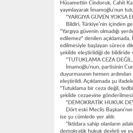
Hüsamettin Cindoruk, Cahit Kara
yayınlayarak İmamoğlu’nun tutuk
"YARGIYA GÜVEN YOKSA E
Bildiri, Türkiye’nin içinden geç
"Yargıya güvenin olmadığı yer
edilemez" denilen açıklamada, İ
edilmesiyle başlayan sürece dik
şekilde eleştirildiği de bildiride
"TUTUKLAMA CEZA DEĞİL, 
İmamoğlu’nun, partisinin Cumh
duyurmasının hemen ardından g
eleştirildi. Açıklamada şu ifadele
"Tutuklama bir ceza değil, tedbi
şekilde cezaevine gönderilmesi, 
"DEMOKRATİK HUKUK DEVL
Dört eski Meclis Başkanı’nın i
ise şu cümlede yer aldı:
"İktidara sahip olanların adal
demokratik hukuk devleti ve evr