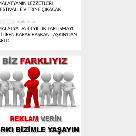
MALATYANIN LEZZETLERİ
FESTİVALLE VİTRİNE ÇIKACAK
GÜNDEM
2 gün önce
MALATYA'DA 43 YILLIK TARTISMAYI
BİTİREN KARAR BAŞKAN TAŞKIN'DAN
GELDİ