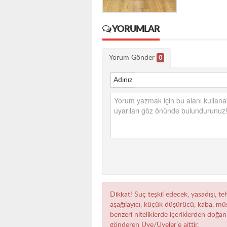
YORUMLAR
Yorum Gönder
0
Adınız
Dikkat! Suç teşkil edecek, yasadışı, teh
aşağılayıcı, küçük düşürücü, kaba, müst
benzeri niteliklerde içeriklerden doğan 
gönderen Üye/Üyeler’e aittir.