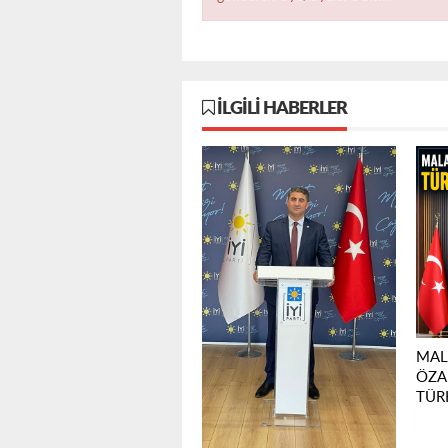
İLGILI HABERLER
MAL
ÖZA
TÜRK