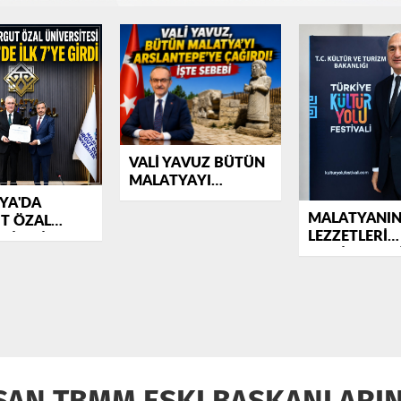
VALİ YAVUZ BÜTÜN
MALATYAYI
ASLANTEPEYE
YA'DA
ÇAĞIRDI. İŞTE
MALATYANI
T ÖZAL
SEBEBİ
LEZZETLERİ
SİTESİ
FESTİVALLE V
E'DE İLK 7 YE
ÇIKACAK
SAN TBMM ESKI BASKANLARINI